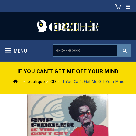
MENU
IF YOU CAN'T GET ME OFF YOUR MIND
>
boutique
>
CD
>
If You Can't Get Me Off Your Mind