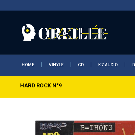
HOME
VINYLE
CD
K7 AUDIO
HARD ROCK N°9