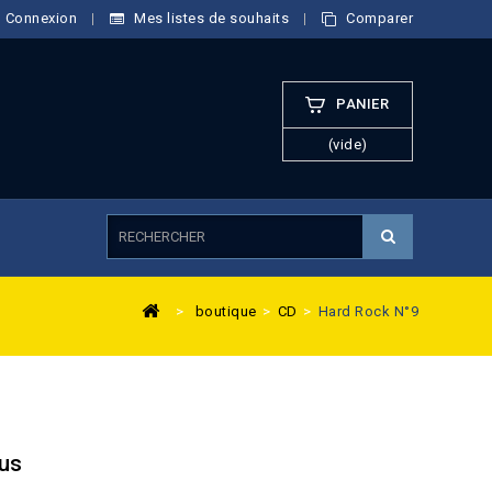
Connexion
Mes listes de souhaits
Comparer
PANIER
(vide)
>
boutique
>
CD
>
Hard Rock N°9
ous