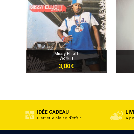
Missy Elliott
Work It
3,00€
IDÉE CADEAU
LI
L'art et le plaisir d'offrir
À pa