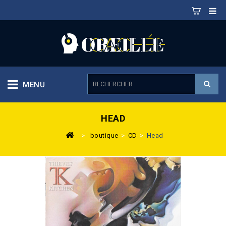
MENU
HEAD
>
boutique
>
CD
>
Head