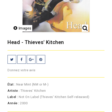
Images
Head - Thieves' Kitchen
Donnez votre avis
État :
Near Mint (NM or M-)
Artiste :
Thieves' Kitchen
Label :
Not On Label (Thieves' Kitchen Self-released)
Année :
2000