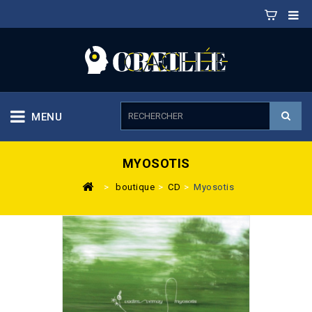
MENU
MYOSOTIS
>
boutique
>
CD
>
Myosotis