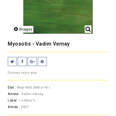
Images
Myosotis - Vadim Vernay
Donnez votre avis
État :
Near Mint (NM or M-)
Artiste :
Vadim Vernay
Label :
La Mais°n
Année :
2007