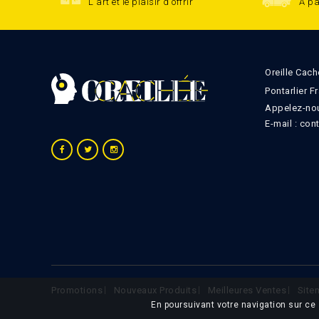
L'art et le plaisir d'offrir
À pa
Oreille Cach
Pontarlier F
Appelez-nou
E-mail :
con
Promotions
Nouveaux Produits
Meilleures Ventes
Site
En poursuivant votre navigation sur ce 