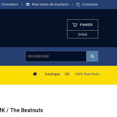
Connexion
Mes listes de souhaits
Comparer
PANIER
(vide)
>
boutique
>
CD
>
100% Pure Nuts
MK / The Beatnuts