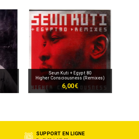
Seun Kuti + Egypt 80
Higher Consciousness (Remixes)
6,00€
SUPPORT EN LIGNE