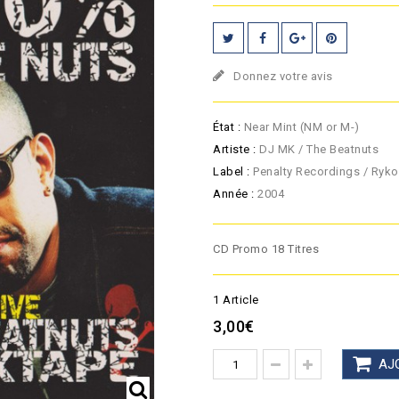
Donnez votre avis
État :
Near Mint (NM or M-)
Artiste :
DJ MK / The Beatnuts
Label :
Penalty Recordings / Ryk
Année :
2004
CD Promo 18 Titres
1
Article
3,00€
AJ