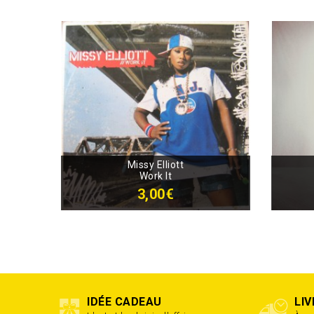
Missy Elliott
Work It
3,00€
IDÉE CADEAU
LI