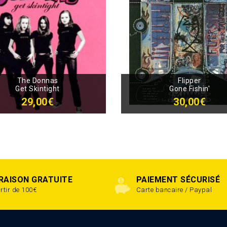
The Donnas
Flipper
Get Skintight
Gone Fishin'
29,00€
30,00€
VRAISON GRATUITE
PAIEMENT SÉCURISÉ
rtir de 100€
Carte bancaire / Paypal