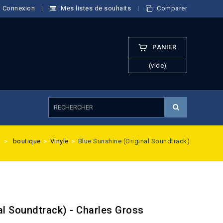
Connexion
Mes listes de souhaits
Comparer
PANIER
(vide)
>
boutique
>
Vinyle
>
Blue Sunshine (Original Soundtrack)
al Soundtrack) - Charles Gross