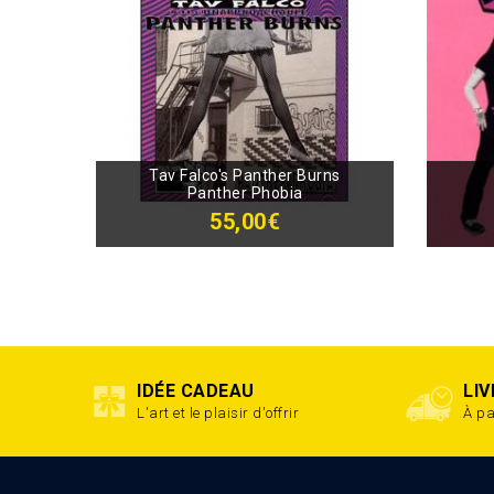
Tav Falco's Panther Burns
Panther Phobia
55,00€
IDÉE CADEAU
LI
L'art et le plaisir d'offrir
À pa