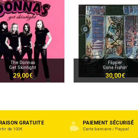
The Donnas
Flipper
Get Skintight
Gone Fishin'
29,00€
30,00€
VRAISON GRATUITE
PAIEMENT SÉCURISÉ
rtir de 100€
Carte bancaire / Paypal