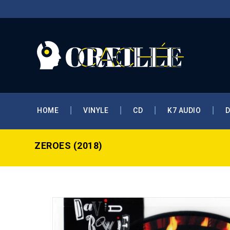
HOME
VINYLE
CD
K7 AUDIO
ZEROES (2018)