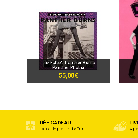
Tav Falco's Panther Burns
Panther Phobia
55,00€
IDÉE CADEAU
LI
L'art et le plaisir d'offrir
À pa