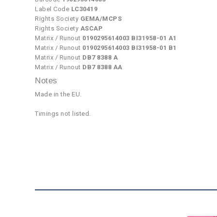
Label Code
LC30419
Rights Society
GEMA/MCPS
Rights Society
ASCAP
Matrix / Runout
0190295614003 BI31958-01 A1
Matrix / Runout
0190295614003 BI31958-01 B1
Matrix / Runout
DB7 8388 A
Matrix / Runout
DB7 8388 AA
Notes
Made in the EU.
Timings not listed.