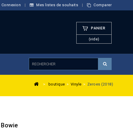
Connexion
Mes listes de souhaits
Comparer
PANIER
(vide)
>
boutique
>
Vinyle
>
Zeroes (2018)
d Bowie