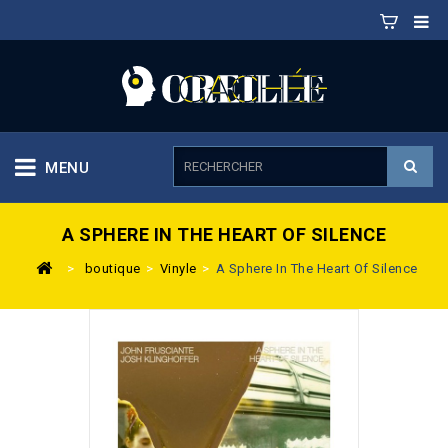
MENU
A SPHERE IN THE HEART OF SILENCE
>
boutique
>
Vinyle
>
A Sphere In The Heart Of Silence