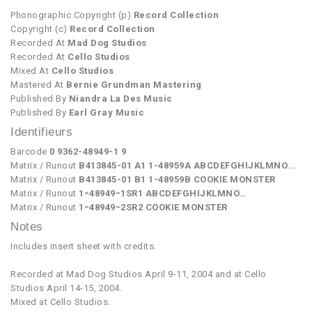
Phonographic Copyright (p)
Record Collection
Copyright (c)
Record Collection
Recorded At
Mad Dog Studios
Recorded At
Cello Studios
Mixed At
Cello Studios
Mastered At
Bernie Grundman Mastering
Published By
Niandra La Des Music
Published By
Earl Gray Music
Identifieurs
Barcode
0 9362-48949-1 9
Matrix / Runout
B413845-01 A1 1-48959A ABCDEFGHIJKLMNO...
Matrix / Runout
B413845-01 B1 1-48959B COOKIE MONSTER
Matrix / Runout
1ｰ48949ｰ1SR1 ABCDEFGHIJKLMNO…
Matrix / Runout
1ｰ48949ｰ2SR2 COOKIE MONSTER
Notes
Includes insert sheet with credits.
Recorded at Mad Dog Studios April 9-11, 2004 and at Cello
Studios April 14-15, 2004.
Mixed at Cello Studios.