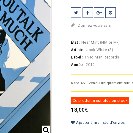
Donnez votre avis
État :
Near Mint (NM or M-)
Artiste :
Jack White (2)
Label :
Third Man Records
Année :
2012
Rare 45T. vendu uniquement sur la
Ce produit n'est plus en stock
18,00€
Ajouter à ma liste d'envies