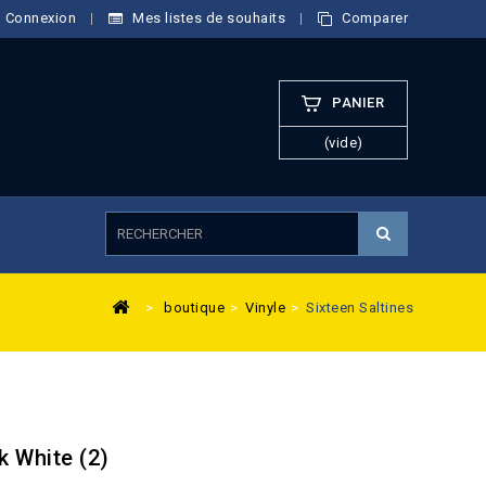
Connexion
Mes listes de souhaits
Comparer
PANIER
(vide)
>
boutique
>
Vinyle
>
Sixteen Saltines
k White (2)