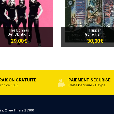
The Donnas
Flipper
Get Skintight
Gone Fishin'
29,00€
30,00€
VRAISON GRATUITE
PAIEMENT SÉCURISÉ
rtir de 100€
Carte bancaire / Paypal
ée, 2 rue Thiers 25300