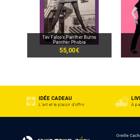
Tav Falco's Panther Burns
Panther Phobia
55,00€
IDÉE CADEAU
LI
L'art et le plaisir d'offrir
À pa
Oreille Cach