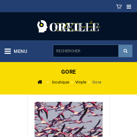
MENU
GORE
>
boutique
>
Vinyle
>
Gore