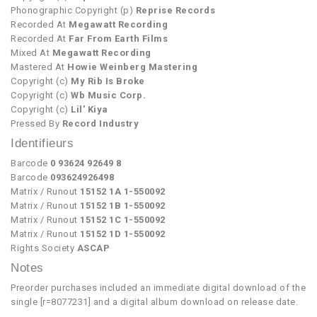
Phonographic Copyright (p)
Reprise Records
Recorded At
Megawatt Recording
Recorded At
Far From Earth Films
Mixed At
Megawatt Recording
Mastered At
Howie Weinberg Mastering
Copyright (c)
My Rib Is Broke
Copyright (c)
Wb Music Corp.
Copyright (c)
Lil' Kiya
Pressed By
Record Industry
Identifieurs
Barcode
0 93624 92649 8
Barcode
093624926498
Matrix / Runout
15152 1A 1-550092
Matrix / Runout
15152 1B 1-550092
Matrix / Runout
15152 1C 1-550092
Matrix / Runout
15152 1D 1-550092
Rights Society
ASCAP
Notes
Preorder purchases included an immediate digital download of the
single [r=8077231] and a digital album download on release date.