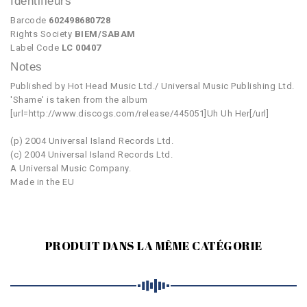
Identifieurs
Barcode
602498680728
Rights Society
BIEM/SABAM
Label Code
LC 00407
Notes
Published by Hot Head Music Ltd./ Universal Music Publishing Ltd.
'Shame' is taken from the album
[url=http://www.discogs.com/release/445051]Uh Uh Her[/url]
(p) 2004 Universal Island Records Ltd.
(c) 2004 Universal Island Records Ltd.
A Universal Music Company.
Made in the EU
PRODUIT DANS LA MÊME CATÉGORIE