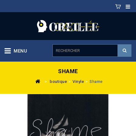
MENU
SHAME
>
boutique
>
Vinyle
>
Shame