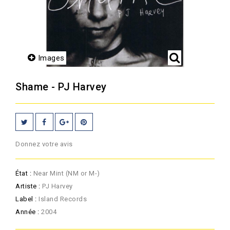
Images
Shame - PJ Harvey
Donnez votre avis
État :
Near Mint (NM or M-)
Artiste :
PJ Harvey
Label :
Island Records
Année :
2004