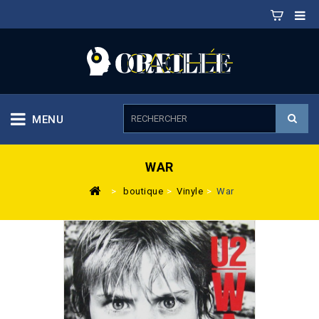
MENU
WAR
>
boutique
>
Vinyle
>
War