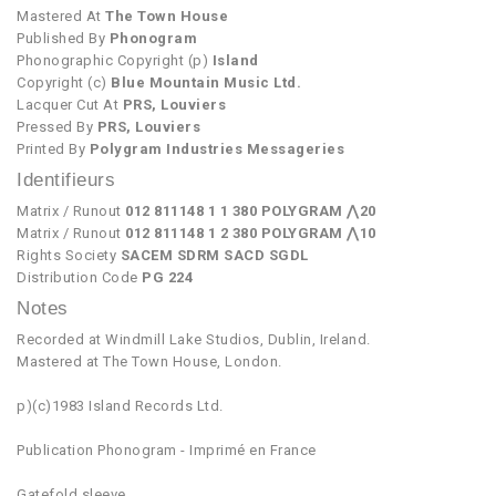
Mastered At
The Town House
Published By
Phonogram
Phonographic Copyright (p)
Island
Copyright (c)
Blue Mountain Music Ltd.
Lacquer Cut At
PRS, Louviers
Pressed By
PRS, Louviers
Printed By
Polygram Industries Messageries
Identifieurs
Matrix / Runout
012 811148 1 1 380 POLYGRAM ⋀20
Matrix / Runout
012 811148 1 2 380 POLYGRAM ⋀10
Rights Society
SACEM SDRM SACD SGDL
Distribution Code
PG 224
Notes
Recorded at Windmill Lake Studios, Dublin, Ireland.
Mastered at The Town House, London.
p)(c)1983 Island Records Ltd.
Publication Phonogram - Imprimé en France
Gatefold sleeve