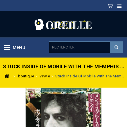
MENU
STUCK INSIDE OF MOBILE WITH THE MEMPHIS BLUES AGAIN / RITA MAY
>
boutique
>
Vinyle
>
Stuck Inside Of Mobile With The Memphis Blues Again / Rita May