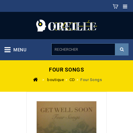
MENU
FOUR SONGS
>
boutique
>
CD
>
Four Songs