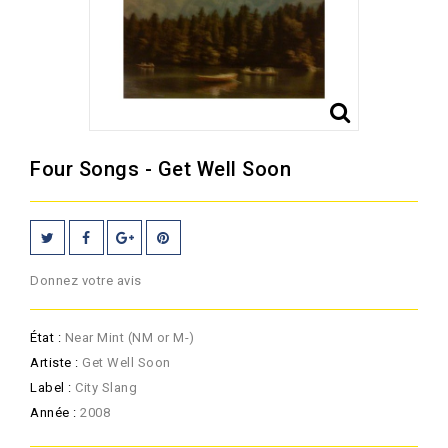
Four Songs - Get Well Soon
Donnez votre avis
État :
Near Mint (NM or M-)
Artiste :
Get Well Soon
Label :
City Slang
Année :
2008