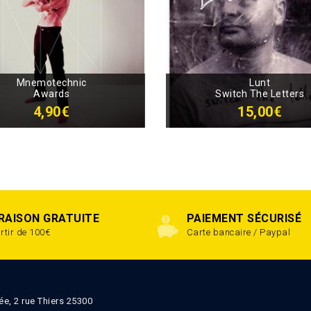
Mnemotechnic
Lunt
Awards
Switch The Letters
4,90€
15,00€
VRAISON GRATUITE
PAIEMENT SÉCURISÉ
rtir de 100€
Carte bancaire / Paypal
ée, 2 rue Thiers 25300