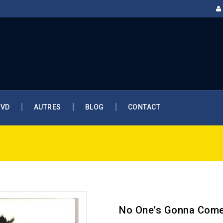
DVD
AUTRES
BLOG
CONTACT
No One's Gonna Come