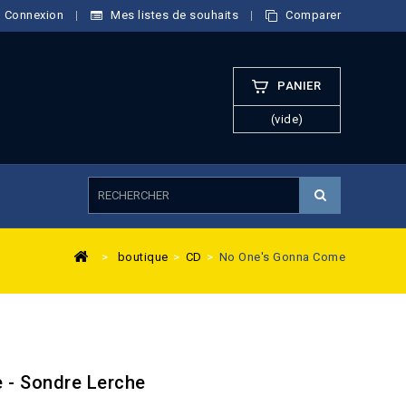
Connexion
Mes listes de souhaits
Comparer
PANIER
(vide)
>
boutique
>
CD
>
No One's Gonna Come
 - Sondre Lerche