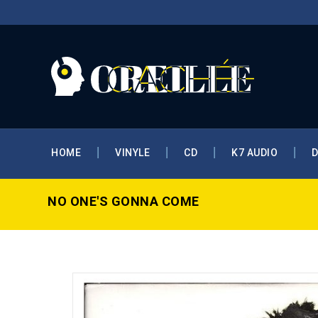
HOME
VINYLE
CD
K7 AUDIO
NO ONE'S GONNA COME