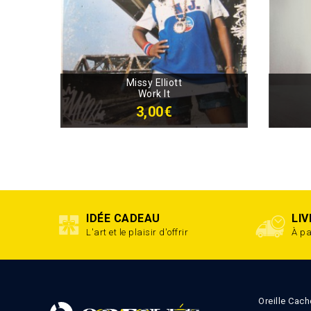
Missy Elliott
Work It
3,00€
IDÉE CADEAU
LI
L'art et le plaisir d'offrir
À pa
Oreille Cach