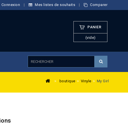
Connexion
Mes listes de souhaits
Comparer
PANIER
(vide)
>
boutique
>
Vinyle
>
My Girl
ions