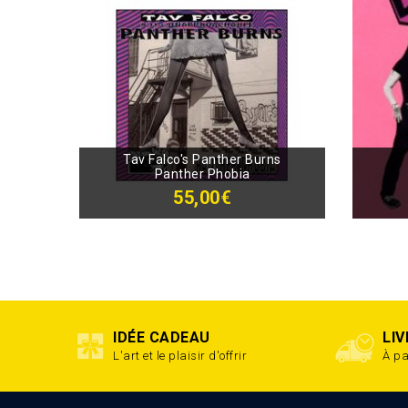
Tav Falco's Panther Burns
Panther Phobia
55,00€
IDÉE CADEAU
LI
L'art et le plaisir d'offrir
À pa