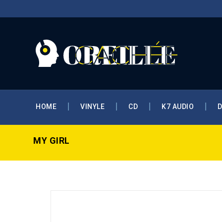
HOME
VINYLE
CD
K7 AUDIO
MY GIRL