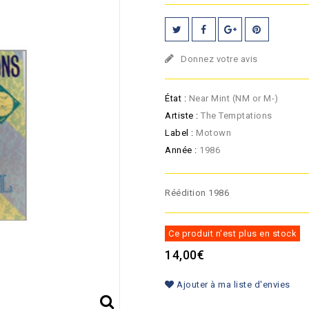
Donnez votre avis
État :
Near Mint (NM or M-)
Artiste :
The Temptations
Label :
Motown
Année :
1986
Réédition 1986
Ce produit n'est plus en stock
14,00€
Ajouter à ma liste d'envies