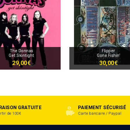
The Donnas
Flipper
Get Skintight
Gone Fishin'
29,00€
30,00€
VRAISON GRATUITE
PAIEMENT SÉCURISÉ
rtir de 100€
Carte bancaire / Paypal