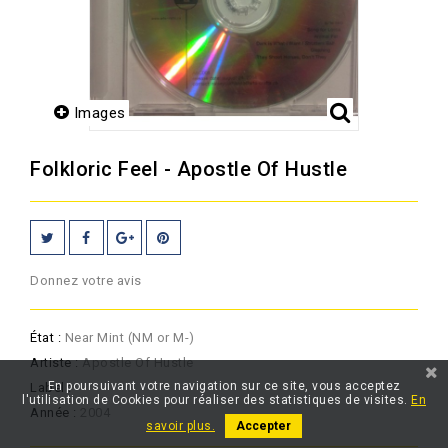
Images
Folkloric Feel - Apostle Of Hustle
Donnez votre avis
État :
Near Mint (NM or M-)
Artiste :
Apostle Of Hustle
En poursuivant votre navigation sur ce site, vous acceptez
Label :
l'utilisation de Cookies pour réaliser des statistiques de visites.
En
Année :
2004
savoir plus.
Accepter