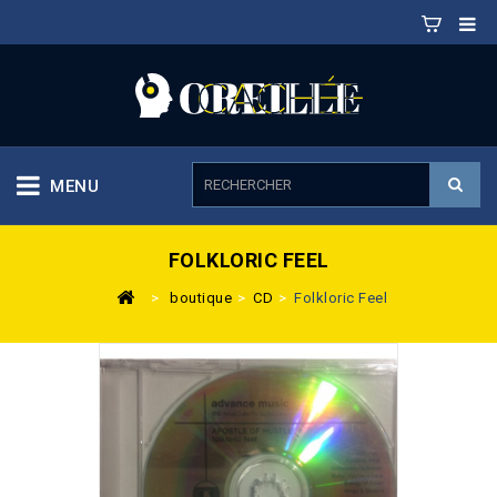
MENU
FOLKLORIC FEEL
>
boutique
>
CD
>
Folkloric Feel