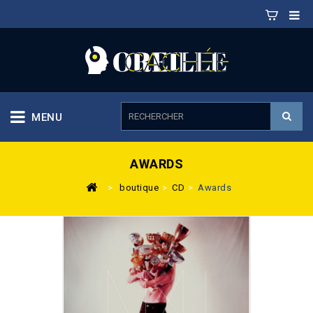
MENU
AWARDS
>
boutique
>
CD
>
Awards