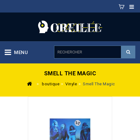
MENU
SMELL THE MAGIC
>
boutique
>
Vinyle
>
Smell The Magic