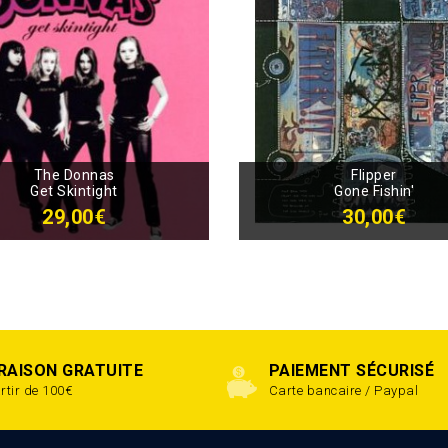
The Donnas
Flipper
Get Skintight
Gone Fishin'
29,00€
30,00€
VRAISON GRATUITE
PAIEMENT SÉCURISÉ
rtir de 100€
Carte bancaire / Paypal