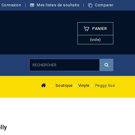
Connexion
Mes listes de souhaits
Comparer
PANIER
(vide)
>
boutique
>
Vinyle
>
Peggy Sue
lly