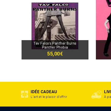
Tav Falco's Panther Burns
Panther Phobia
55,00€
IDÉE CADEAU
LI
L'art et le plaisir d'offrir
À pa