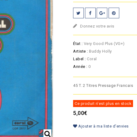
Donnez votre avis
État :
Very Good Plus (VG+)
Artiste :
Buddy Holly
Label :
Coral
Année :
0
45 T. 2 Titres Pressage Francais
Ce produit n'est plus en stock
5,00€
Ajouter à ma liste d'envies