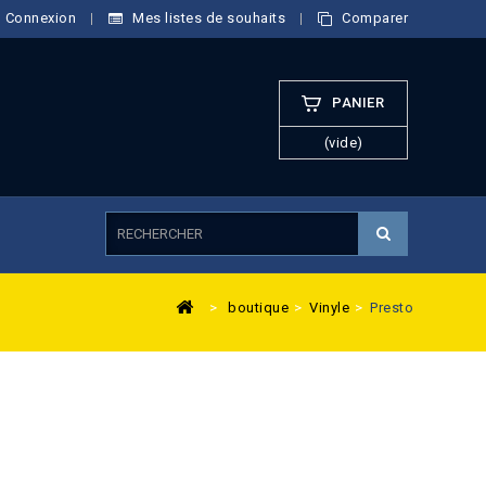
Connexion
Mes listes de souhaits
Comparer
PANIER
(vide)
>
boutique
>
Vinyle
>
Presto