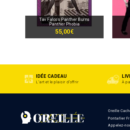
Tav Falco's Panther Burns
Panther Phobia
55,00€
IDÉE CADEAU
LI
L'art et le plaisir d'offrir
À pa
Oreille Cach
Pontarlier F
Appelez-nou