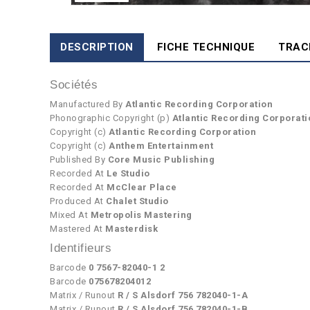
DESCRIPTION
FICHE TECHNIQUE
TRAC
Sociétés
Manufactured By
Atlantic Recording Corporation
Phonographic Copyright (p)
Atlantic Recording Corporati
Copyright (c)
Atlantic Recording Corporation
Copyright (c)
Anthem Entertainment
Published By
Core Music Publishing
Recorded At
Le Studio
Recorded At
McClear Place
Produced At
Chalet Studio
Mixed At
Metropolis Mastering
Mastered At
Masterdisk
Identifieurs
Barcode
0 7567-82040-1 2
Barcode
075678204012
Matrix / Runout
R / S Alsdorf 756 782040-1-A
Matrix / Runout
R / S Alsdorf 756 782040-1-B