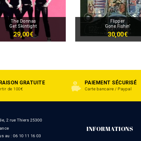
The Donnas
Flipper
Get Skintight
Gone Fishin'
29,00€
30,00€
VRAISON GRATUITE
PAIEMENT SÉCURISÉ
rtir de 100€
Carte bancaire / Paypal
ée, 2 rue Thiers 25300
INFORMATIONS
rance
s au :
06 10 11 16 03