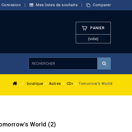
Connexion
Mes listes de souhaits
Comparer
PANIER
(vide)
>
boutique
>
Autres
>
CDr
>
Tomorrow's World
omorrow's World (2)