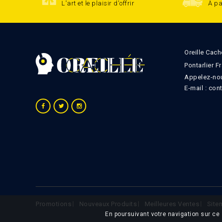
L'art et le plaisir d'offrir
À pa
Oreille Cach
Pontarlier F
Appelez-nou
E-mail :
con
Promotions
Nouveaux Produits
Meilleures Ventes
Site
En poursuivant votre navigation sur ce 