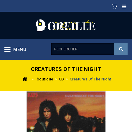
MENU
CREATURES OF THE NIGHT
>
boutique
>
CD
>
Creatures Of The Night