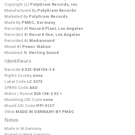
Copyright (c)
PolyGram Records, Inc.
Manufactured By
PolyGram Records
Marketed By
PolyGram Records
Made By
PMDC, Germany
Recorded At
Record Plant, Los Angeles
Recorded At
Record One, Los Angeles
Recorded At
Mediasound
Mixed At
Power Station
Mastered At
Sterling Sound
Identifieurs
Barcode
0 422-824154-2 4
Rights Society
none
Label Code
LC 3272
SPARS Code
AAD
Matrix / Runout
824 154-2 02 >
Mastering SID Code
none
Mould SID Code
IFPI 0127
Other
MADE IN GERMANY BY PMDC
Notes
Made in W.Germany
Printed in West Germany