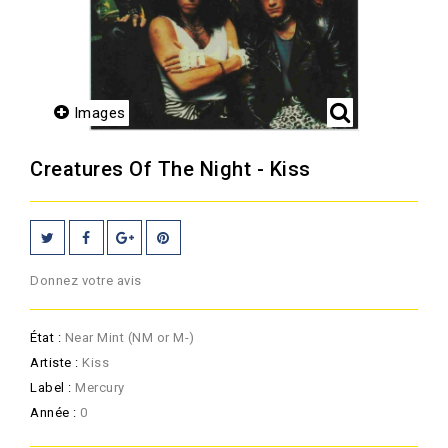
Images
Creatures Of The Night - Kiss
Donnez votre avis
État :
Near Mint (NM or M-)
Artiste :
Kiss
Label :
Mercury
Année :
0