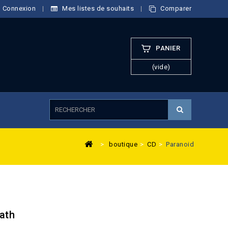
Connexion
Mes listes de souhaits
Comparer
PANIER
(vide)
>
boutique
>
CD
>
Paranoid
ath