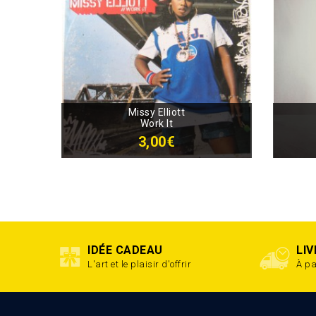
Missy Elliott
Work It
3,00€
IDÉE CADEAU
LI
L'art et le plaisir d'offrir
À pa