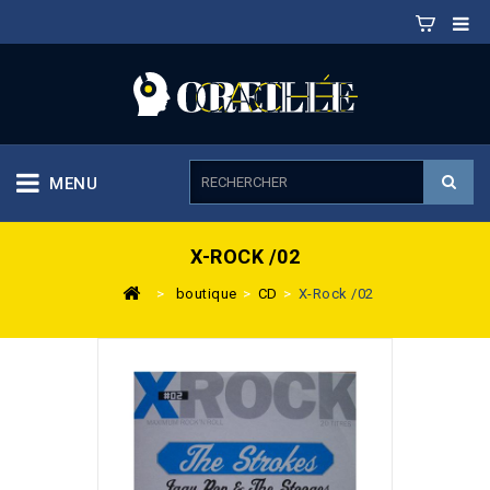
MENU
X-ROCK /02
>
boutique
>
CD
>
X-Rock /02