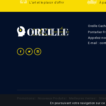
L'art et le plaisir d'offrir
À pa
Oreille Cach
Pontarlier F
Appelez-nou
E-mail :
con
Promotions
Nouveaux Produits
Meilleures Ventes
Site
En poursuivant votre navigation sur ce 